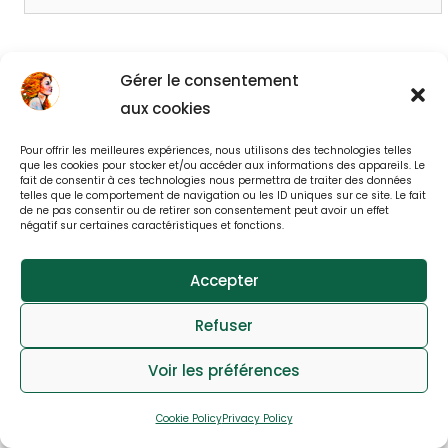
Gérer le consentement
aux cookies
© All rights reserved 2025
Pour offrir les meilleures expériences, nous utilisons des technologies telles
que les cookies pour stocker et/ou accéder aux informations des appareils. Le
webdesign : effet-immediat.com
fait de consentir à ces technologies nous permettra de traiter des données
telles que le comportement de navigation ou les ID uniques sur ce site. Le fait
de ne pas consentir ou de retirer son consentement peut avoir un effet
Log in
Member User Guide
Member Tutorial
négatif sur certaines caractéristiques et fonctions.
FAQs
Contact
Privacy
Cookies Notice
Accepter
Refuser
Voir les préférences
Cookie Policy
Privacy Policy