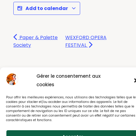
Add to calendar
Paper & Palette
WEXFORD OPERA
Society
FESTIVAL
Gérer le consentement aux
© All rights reserved 2025
cookies
webdesign : effet-immediat.com
Pour offrir les meilleures expériences, nous utilisons des technologies telles que le
cookies pour stocker et/ou accéder aux informations des appareils. Le fait de
consentir à ces technologies nous permettra de traiter des données telles que le
Log in
Member User Guide
Member Tutorial
comportement de navigation ou les ID uniques sur ce site. Le fait de ne pas
FAQs
Contact
Privacy
Cookies Notice
consentir ou de retirer son consentement peut avoir un effet négatif sur certaines
caractéristiques et fonctions.