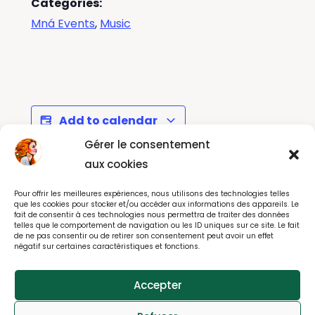
Categories:
Mná Events
,
Music
Add to calendar
Gérer le consentement
aux cookies
Massage &
Paint this summer at
Pour offrir les meilleures expériences, nous utilisons des technologies telles
Wellbeing Day with
Delacroix Museum
que les cookies pour stocker et/ou accéder aux informations des appareils. Le
fait de consentir à ces technologies nous permettra de traiter des données
Helen
telles que le comportement de navigation ou les ID uniques sur ce site. Le fait
de ne pas consentir ou de retirer son consentement peut avoir un effet
négatif sur certaines caractéristiques et fonctions.
Accepter
© All rights reserved 2025